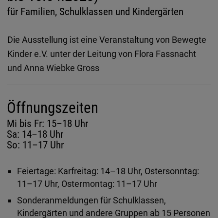
Diese Website nutzt Matomo Analytics für die Auswertung der
für Familien, Schulklassen und Kindergärten
Seitenaufrufe als Statistik. Die hierdurch gespeicherten Daten werden
ausschließlich auf unseren eigenen Servern gespeichert. Eine
Übertragung an Dritte erfolgt nicht. Wir verwenden die Funktion
AnonymizeIP zur Anonymisierung Ihrer IP-Adresse, so dass diese gekürzt
Die Ausstellung ist eine Veranstaltung von Bewegte
wird und nicht mehr Ihrem Besuch auf unserer Internetseite zugeordnet
Kinder e.V. unter der Leitung von Flora Fassnacht
werden kann.
und Anna Wiebke Gross
YouTube / Vimeo
Videos werden über die Plattformen YouTube oder Vimeo eingebunden.
Wir nutzen YouTube im erweiterten Datenschutzmodus. Dieser Modus
Öffnungszeiten
bewirkt laut YouTube, dass YouTube keine Informationen über die
Besucher auf dieser Website speichert, bevor diese sich das Video
Mi bis Fr: 15–18 Uhr
ansehen.
Sa: 14–18 Uhr
Eingebundene Inhalte
So: 11–17 Uhr
Optional sind externe Inhalte auf den Seiten dieser Website
eingebunden. Das können Kartendienste wie z.B. Google Maps sein
Feiertage: Karfreitag: 14–18 Uhr, Ostersonntag:
oder auch Anwendungen einer externen Website.
11–17 Uhr, Ostermontag: 11–17 Uhr
Sonderanmeldungen für Schulklassen,
Kindergärten und andere Gruppen ab 15 Personen